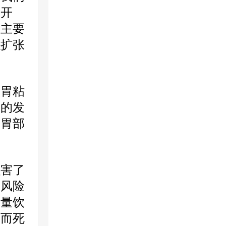
后开
，主要
以扩张
胃粘
癌的发
到胃部
害了
的风险
大量饮
毒而死