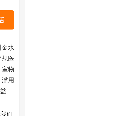
金水
常规医
科室物
、滥用
权益
我们