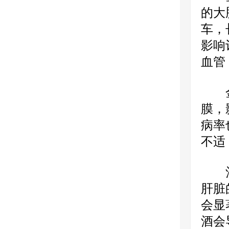
的大
车，
影响
血管
金水
膜，
病率
不适
酒精
肝脏
会显
酒会