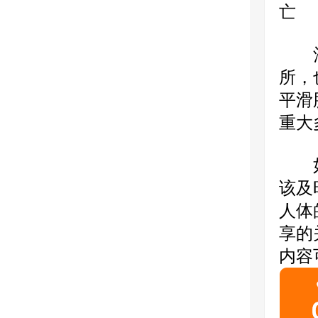
亡
酒精
所，
平滑
重大
如果
该及
人体
享的
内容