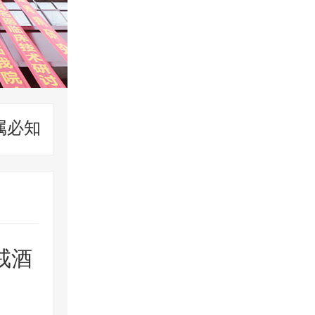
属必知
戒酒