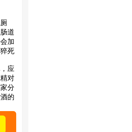
厕
制肠道
酒会加
致猝死
，应
酒精对
大家分
戒酒的